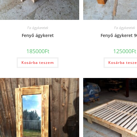
Fa ágykeretek
Fa ágykeretek
Fenyő ágykeret
Fenyő ágykeret 
185000
Ft
125000
Ft
Kosárba teszem
Kosárba tesz