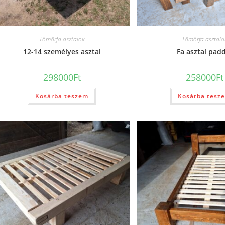
Tömörfa asztalok
Tömörfa asztalo
12-14 személyes asztal
Fa asztal pad
298000
Ft
258000
Ft
Kosárba teszem
Kosárba tesz