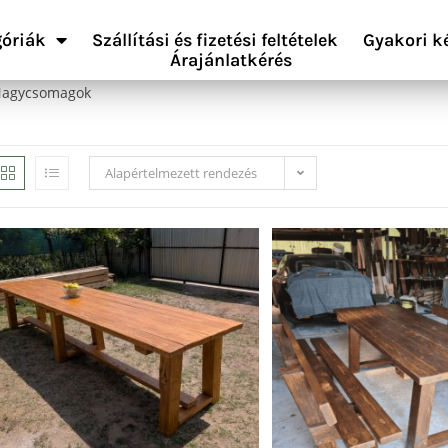
óriák
Szállítási és fizetési feltételek
Gyakori k
Árajánlatkérés
agycsomagok
Alapértelmezett rendezés