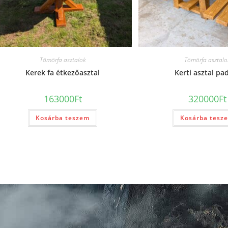
Tömörfa asztalok
Tömörfa asztalo
Kerek fa étkezőasztal
Kerti asztal pa
163000
Ft
320000
Ft
Kosárba teszem
Kosárba tesz