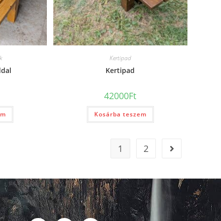
k
Kertipad
ddal
Kertipad
42000
Ft
em
Kosárba teszem
1
2