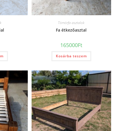
k
Tömörfa asztalok
dal
Fa étkezőasztal
165000
Ft
em
Kosárba teszem