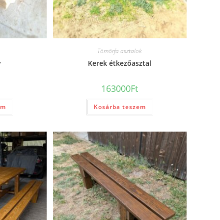
Tömörfa asztalok
y
Kerek étkezőasztal
163000
Ft
em
Kosárba teszem