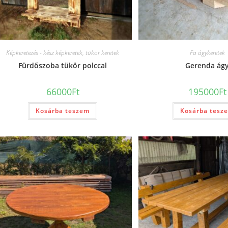
Képkeretezés - kész képkeretek, tükör keretek
Fa ágykeretek
Fürdőszoba tükör polccal
Gerenda ág
66000
Ft
195000
Ft
Kosárba teszem
Kosárba tesz