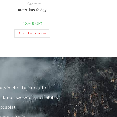
Fa ágykeretek
Rusztikus fa ágy
185000
Ft
Kosárba teszem
atvédelmi tájékoztató
talános szerződési feltételek
pcsolat
rajánlatkérés