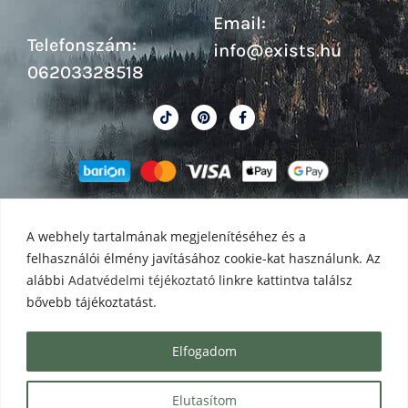
Email:
Telefonszám:
info@exists.hu
06203328518
A webhely tartalmának megjelenítéséhez és a
felhasználói élmény javításához cookie-kat használunk. Az
alábbi
Adatvédelmi téjékoztató
linkre kattintva találsz
bővebb tájékoztatást.
Elfogadom
Exists Webáruház 2026 - Minden jog fenntartva!
Elutasítom