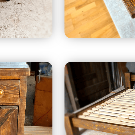
rény
Rusztikus á