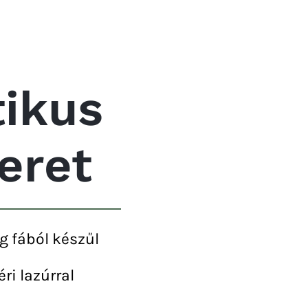
ikus
eret
g fából készűl
éri lazúrral