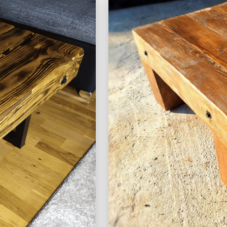
Min
l
de
dohán