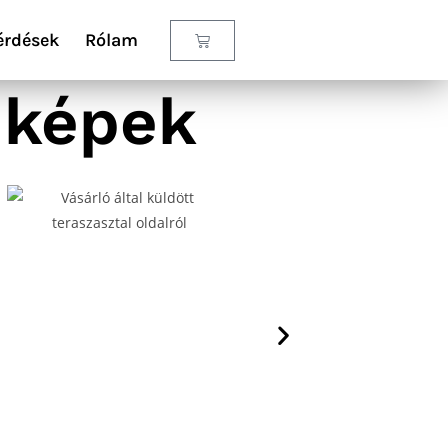
érdések
Rólam
t képek