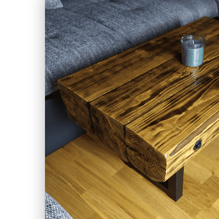
Rusztikus
dohányzóaszta