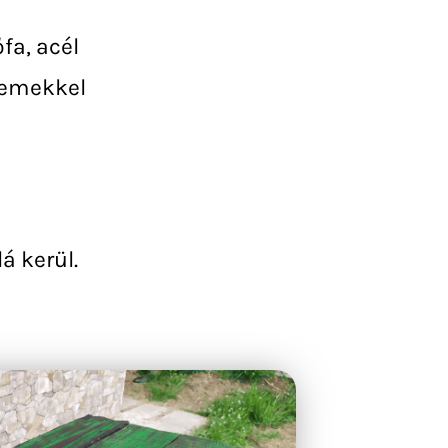
fa, acél
lemekkel
á kerül.