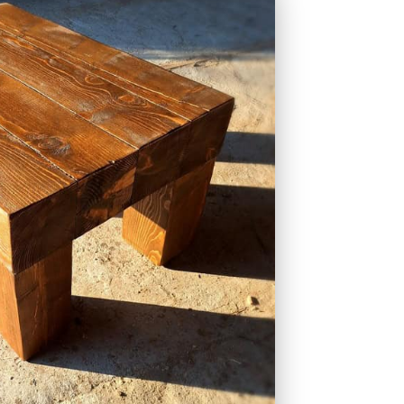
imal
sign
yzóaszt
al