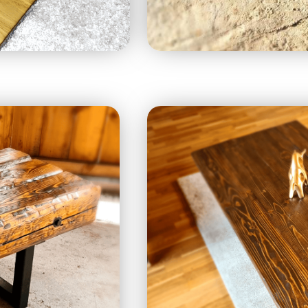
asztal
Rusztik