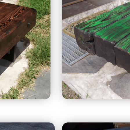
asztal
Gerenda d