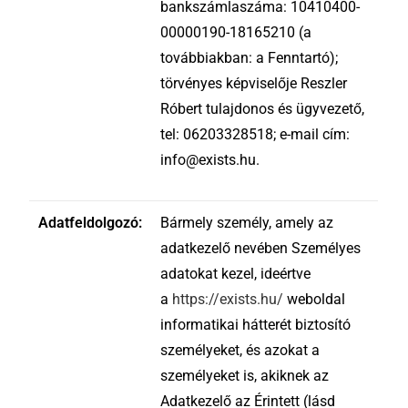
bankszámlaszáma: 10410400-
00000190-18165210 (a
továbbiakban: a Fenntartó);
törvényes képviselője Reszler
Róbert tulajdonos és ügyvezető,
tel: 06203328518; e-mail cím:
info@exists.hu.
Adatfeldolgozó:
Bármely személy, amely az
adatkezelő nevében Személyes
adatokat kezel, ideértve
a
https://exists.hu/
weboldal
informatikai hátterét biztosító
személyeket, és azokat a
személyeket is, akiknek az
Adatkezelő az Érintett (lásd