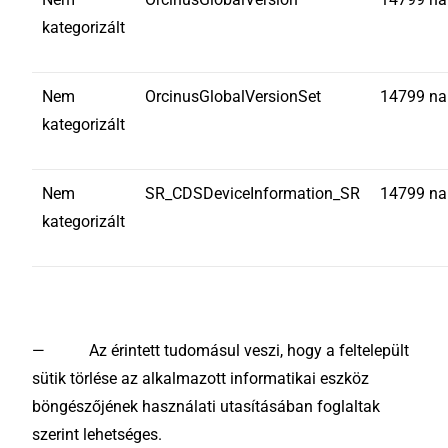
kategorizált
Nem
OrcinusGlobalVersionSet
14799 na
kategorizált
Nem
SR_CDSDeviceInformation_SR
14799 na
kategorizált
— Az érintett tudomásul veszi, hogy a feltelepült
sütik törlése az alkalmazott informatikai eszköz
böngészőjének használati utasításában foglaltak
szerint lehetséges.