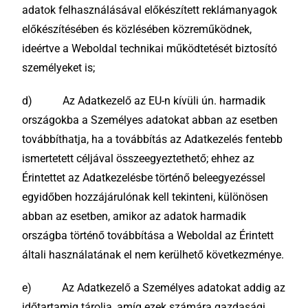
adatok felhasználásával előkészített reklámanyagok
előkészítésében és közlésében közreműködnek,
ideértve a Weboldal technikai működtetését biztosító
személyeket is;
d) Az Adatkezelő az EU-n kívüli ún. harmadik
országokba a Személyes adatokat abban az esetben
továbbíthatja, ha a továbbítás az Adatkezelés fentebb
ismertetett céljával összeegyeztethető; ehhez az
Érintettet az Adatkezelésbe történő beleegyezéssel
egyidőben hozzájárulónak kell tekinteni, különösen
abban az esetben, amikor az adatok harmadik
országba történő továbbítása a Weboldal az Érintett
általi használatának el nem kerülhető következménye.
e) Az Adatkezelő a Személyes adatokat addig az
időtartamig tárolja, amíg ezek számára gazdasági