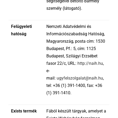
segítségével betöltő bármely
személy (látogató).
Felügyeleti
Nemzeti Adatvédelmi és
hatóság
Információszabadság Hatóság,
Magyarország, posta cím: 1530
Budapest, Pf.: 5, cím: 1125
Budapest, Szilágyi Erzsébet
fasor 22/c, URL:
http://naih.hu
,
e-
mail:
ugyfelszolgalat@naih.hu
,
tel: +36 (1) 391-1400, fax: +36
(1) 391-1410.
Exists termék
Fából készült tárgyak, amelyet a