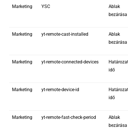
Marketing
YSC
Ablak
bezárása
Marketing
yt-remote-cast-installed
Ablak
bezárása
Marketing
yt-remote-connected-devices
Határoza
idő
Marketing
yt-remote-device-id
Határoza
idő
Marketing
yt-remote-fast-check-period
Ablak
bezárása