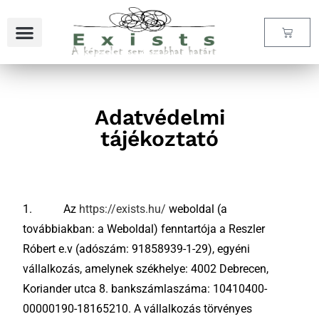
Szállítási és fizetési feltételek
Gyakori kérdések
Adatvédelmi
tájékoztató
1. Az
https://exists.hu/
weboldal (a
továbbiakban: a Weboldal) fenntartója a Reszler
Róbert e.v (adószám: 91858939-1-29), egyéni
vállalkozás, amelynek székhelye: 4002 Debrecen,
Koriander utca 8. bankszámlaszáma: 10410400-
00000190-18165210. A vállalkozás törvényes