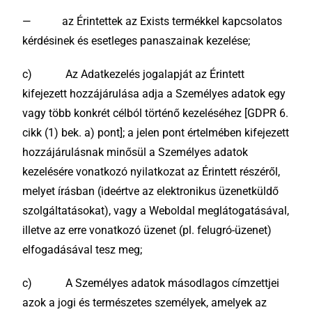
— az Érintettek az Exists termékkel kapcsolatos
kérdésinek és esetleges panaszainak kezelése;
c) Az Adatkezelés jogalapját az Érintett
kifejezett hozzájárulása adja a Személyes adatok egy
vagy több konkrét célból történő kezeléséhez [GDPR 6.
cikk (1) bek. a) pont]; a jelen pont értelmében kifejezett
hozzájárulásnak minősül a Személyes adatok
kezelésére vonatkozó nyilatkozat az Érintett részéről,
melyet írásban (ideértve az elektronikus üzenetküldő
szolgáltatásokat), vagy a Weboldal meglátogatásával,
illetve az erre vonatkozó üzenet (pl. felugró-üzenet)
elfogadásával tesz meg;
c) A Személyes adatok másodlagos címzettjei
azok a jogi és természetes személyek, amelyek az