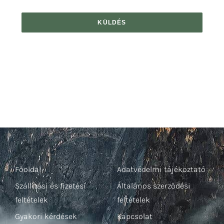
KÜLDÉS
Főoldal
Adatvédelmi tájékoztató
Szállítási és fizetési
Általános szerződési
feltételek
feltételek
Gyakori kérdések
Kapcsolat