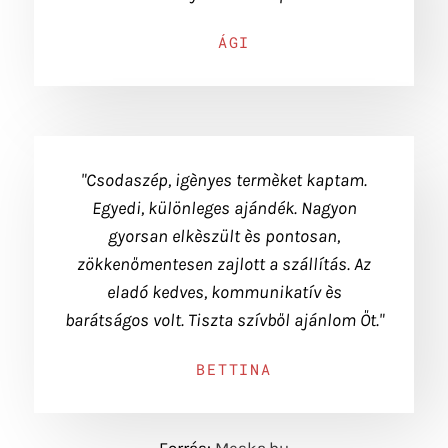
ÁGI
"Csodaszép, igènyes termèket kaptam.
Egyedi, különleges ajándék. Nagyon
gyorsan elkèszült ès pontosan,
zökkenőmentesen zajlott a szállítás. Az
eladó kedves, kommunikatív ès
barátságos volt. Tiszta szívből ajánlom Őt."
BETTINA