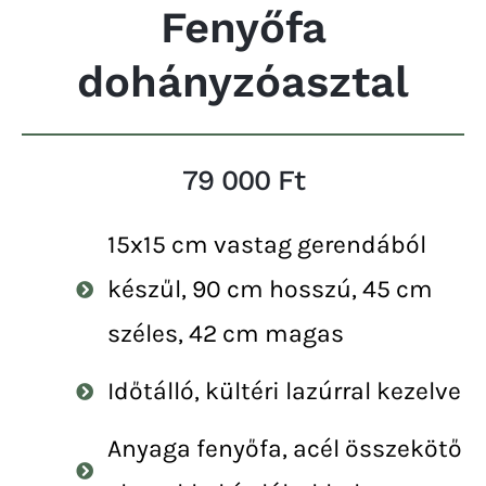
Fenyőfa
dohányzóasztal
79 000 Ft
15x15 cm vastag gerendából
készűl, 90 cm hosszú, 45 cm
széles, 42 cm magas
Időtálló, kültéri lazúrral kezelve
Anyaga fenyőfa, acél összekötő