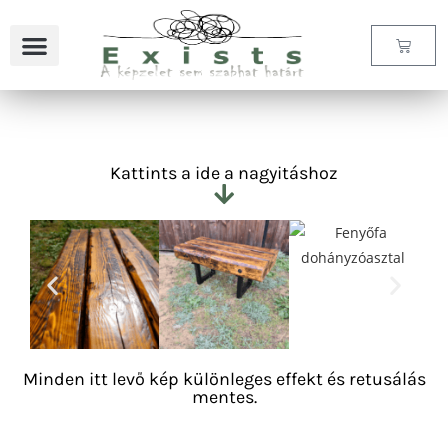
Szállítási és fizetési feltételek
Gyakori kérdések
Kattints a ide a nagyitáshoz
Minden itt levő kép különleges effekt és retusálás
mentes.