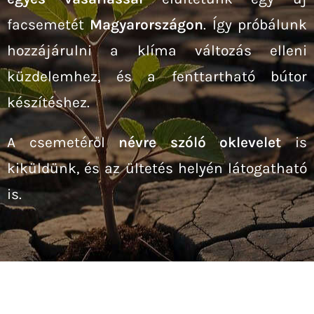
facsemetét
Magyarországon
. Így próbálunk
hozzájárulni a klíma változás elleni
küzdelemhez, és a fenttartható bútor
készítéshez.
A csemetéről
névre szóló oklevelet
is
kiküldünk, és az ültetés helyén látogatható
is.