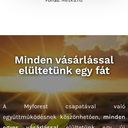
Forrás:
Meska.hu
Minden vásárlással
elültetünk egy fát
A Myforest csapatával való
együttműködésnek köszönhetően,
minden
egyes vásárlással
elültetünk egy új