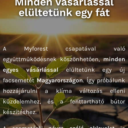
Minden vásárlással
elültetünk egy fát
A Myforest csapatával való
együttműködésnek köszönhetően,
minden
egyes vásárlással
elültetünk egy új
facsemetét
Magyarországon
. Így próbálunk
hozzájárulni a klíma változás elleni
küzdelemhez, és a fenttartható bútor
készítéshez.