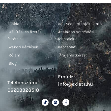
Főoldal
Adatvédelmi tájékoztató
Szállítási és fizetési
Általános szerződési
feltételek
feltételek
Gyakori kérdések
Kapcsolat
Rólam
Árajánlatkérés
Blog
Email:
Telefonszám:
info@exists.hu
06203328518