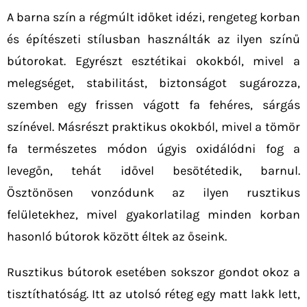
A barna szín a régmúlt időket idézi, rengeteg korban
és építészeti stílusban használták az ilyen színű
bútorokat. Egyrészt esztétikai okokból, mivel a
melegséget, stabilitást, biztonságot sugározza,
szemben egy frissen vágott fa fehéres, sárgás
színével. Másrészt praktikus okokból, mivel a tömör
fa természetes módon úgyis oxidálódni fog a
levegőn, tehát idővel besötétedik, barnul.
Ösztönösen vonzódunk az ilyen rusztikus
felületekhez, mivel gyakorlatilag minden korban
hasonló bútorok között éltek az őseink.
Rusztikus bútorok esetében sokszor gondot okoz a
tisztíthatóság. Itt az utolsó réteg egy matt lakk lett,