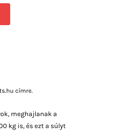
ts.hu címre.
rok, meghajlanak a
0 kg is, és ezt a súlyt