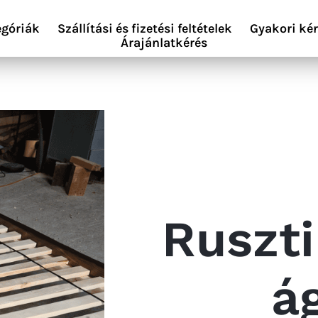
egóriák
Szállítási és fizetési feltételek
Gyakori ké
Árajánlatkérés
Ruszti
á