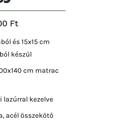
00 Ft
ából és 15x15 cm
ból készül
200x140 cm matrac
ri lazúrral kezelve
a, acél összekötő