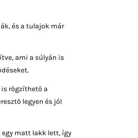
ák, és a tulajok már
tve, ami a súlyán is
rődéseket.
is rögzíthető a
resztő legyen és jól
egy matt lakk lett, így