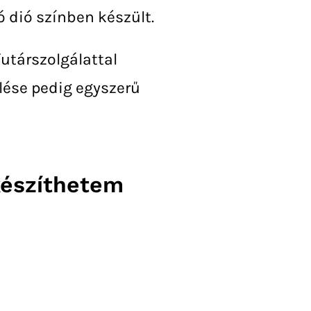
ó dió színben készült.
futárszolgálattal
lése pedig egyszerű
készíthetem