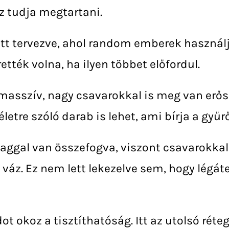
z tudja megtartani.
ett tervezve, ahol random emberek használj
ték volna, ha ilyen többet előfordul.
masszív, nagy csavarokkal is meg van erősí
életre szóló darab is lehet, ami bírja a gyű
laggal van összefogva, viszont csavarokkal 
váz. Ez nem lett lekezelve sem, hogy légáte
okoz a tisztíthatóság. Itt az utolsó réteg 