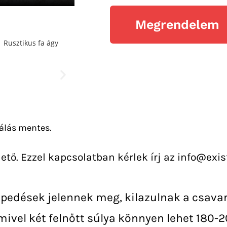
Megrendelem
sálás mentes.
ető. Ezzel kapcsolatban kérlek írj az info@exis
epedések jelennek meg, kilazulnak a csava
mivel két felnőtt súlya könnyen lehet 180-20