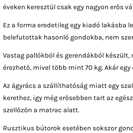
éveken keresztül csak egy nagyon erős vá
Ez a forma eredetileg egy kiadó lakásba l
belefutottak hasonló gondokba, nem szeret
Vastag pallókból és gerendákból készült, 
érezhető, mivel több mint 70 kg. Akár egy 
Az ágyrács a szállíthatóság miatt egy sza
kerethez, igy még erősebben tart az egész 
szellőzőn a matrac alatt.
Rusztikus bútorok esetében sokszor gondot 