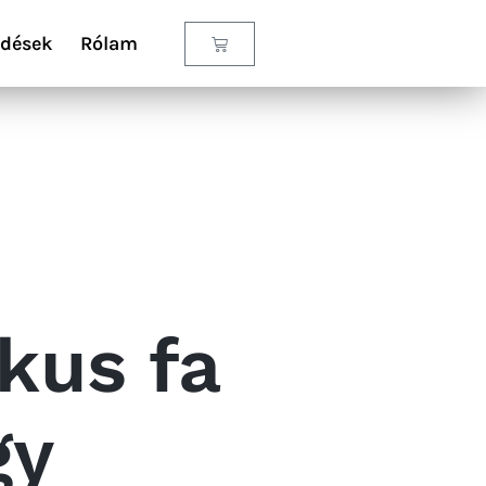
rdések
Rólam
kus fa
gy