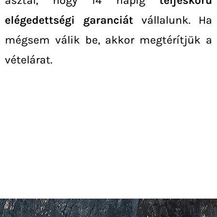
asztal, hogy 14 napig
teljeskörű
elégedettségi garanciát
vállalunk. Ha
mégsem válik be, akkor megtérítjük a
vételárat.