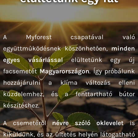
A Myforest csapatával való
együttműködésnek köszönhetően,
minden
egyes vásárlással
elültetünk egy új
facsemetét
Magyarországon
. Így próbálunk
hozzájárulni a klíma változás elleni
küzdelemhez, és a fenttartható bútor
készítéshez.
A csemetéről
névre szóló oklevelet
is
kiküldünk, és az ültetés helyén látogatható