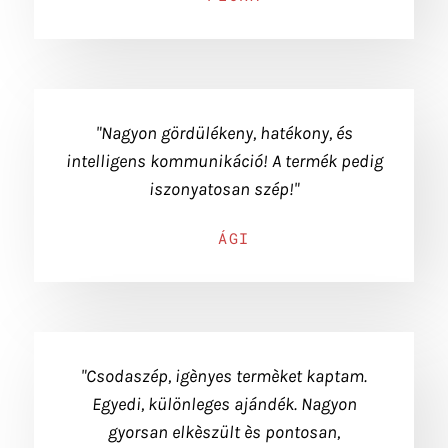
"Nagyon gördülékeny, hatékony, és
intelligens kommunikáció! A termék pedig
iszonyatosan szép!"
ÁGI
"Csodaszép, igènyes termèket kaptam.
Egyedi, különleges ajándék. Nagyon
gyorsan elkèszült ès pontosan,