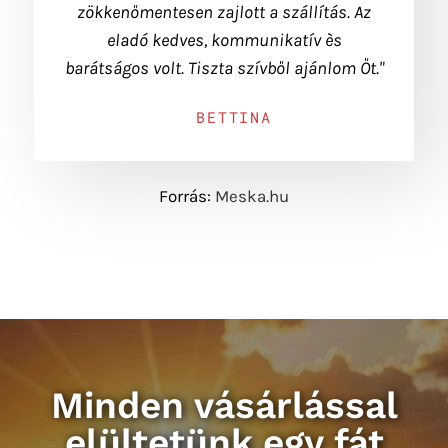
zökkenőmentesen zajlott a szállítás. Az
eladó kedves, kommunikatív ès
barátságos volt. Tiszta szívből ajánlom Őt."
BETTINA
Forrás:
Meska.hu
Minden vásárlással
elültetünk egy fát