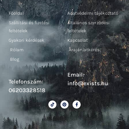
Főoldal
Adatvédelmi tájékoztató
Szállítási és fizetési
Általános szerződési
feltételek
feltételek
Gyakori kérdések
Kapcsolat
Rólam
Árajánlatkérés
Blog
Email:
Telefonszám:
info@exists.hu
06203328518