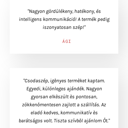
"Nagyon gördülékeny, hatékony, és
intelligens kommunikáció! A termék pedig
iszonyatosan szép!"
ÁGI
"Csodaszép, igènyes termèket kaptam.
Egyedi, különleges ajándék. Nagyon
gyorsan elkèszült ès pontosan,
zökkenőmentesen zajlott a szállítás. Az
eladó kedves, kommunikatív ès
barátságos volt. Tiszta szívből ajánlom Őt."