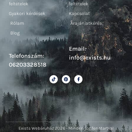
feltételek
feltételek
Gyakori kérdések
Kapcsolat
Rólam
Árajánlatkérés
Blog
Email:
Telefonszám:
info@exists.hu
06203328518
Exists Webáruház 2026 - Minden jog fenntartva!