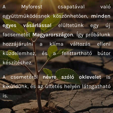
A Myforest csapatával való
együttműködésnek köszönhetően,
minden
egyes vásárlással
elültetünk egy új
facsemetét
Magyarországon
. Így próbálunk
hozzájárulni a klíma változás elleni
küzdelemhez, és a fenttartható bútor
készítéshez.
A csemetéről
névre szóló oklevelet
is
kiküldünk, és az ültetés helyén látogatható
is.