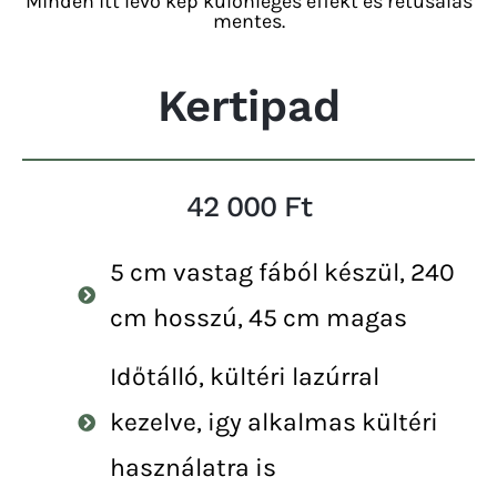
Minden itt levő kép különleges effekt és retusálás
mentes.
Kertipad
42 000 Ft
5 cm vastag fából készül, 240
cm hosszú, 45 cm magas
Időtálló, kültéri lazúrral
kezelve, igy alkalmas kültéri
használatra is