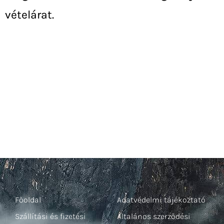
vételárat.
Főoldal
Adatvédelmi tájékoztató
Szállítási és fizetési
Általános szerződési