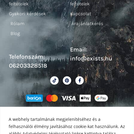
feltételek
feltételek
Gyakori kérdések
Kapcsolat
Rólam
Árajánlatkérés
Blog
Email:
Telefonszám:
info@exists.hu
06203328518
A webhely tartalmának megjelenítéséhez és a
felhasználói élmény javításához cookie-kat használunk. Az
alábbi
Adatvédelmi téjékoztató
linkre kattintva találsz