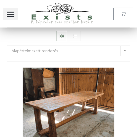
Alapértelmezett rendezés