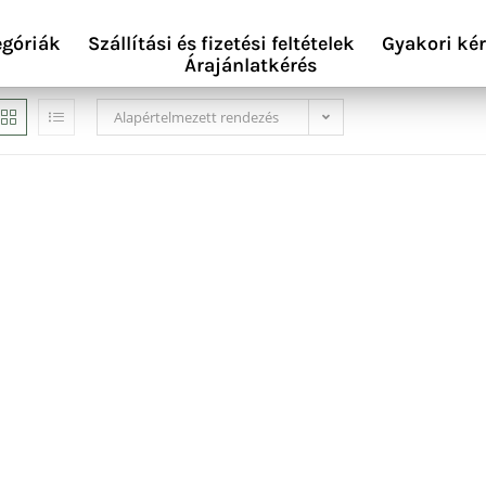
egóriák
Szállítási és fizetési feltételek
Gyakori ké
Árajánlatkérés
Alapértelmezett rendezés