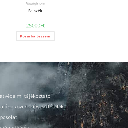
Tömörfa szék
Fa szék
25000
Ft
Kosárba teszem
atvédelmi tájékoztató
talános szerződési feltételek
pcsolat
rajánlatkérés