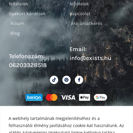
feltételek
feltételek
Gyakori kérdések
Kapcsolat
Rólam
Árajánlatkérés
Blog
Email:
Telefonszám:
info@exists.hu
06203328518
A webhely tartalmának megjelenítéséhez és a
felhasználói élmény javításához cookie-kat használunk. Az
alábbi
Adatvédelmi téjékoztató
linkre kattintva találsz