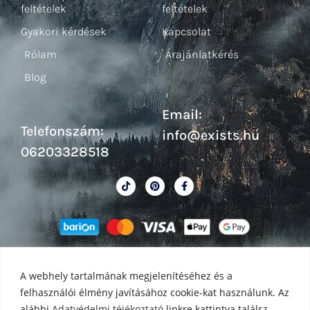
feltételek
feltételek
Gyakori kérdések
Kapcsolat
Rólam
Árajánlatkérés
Blog
Email:
Telefonszám:
info@exists.hu
06203328518
A webhely tartalmának megjelenítéséhez és a
felhasználói élmény javításához cookie-kat használunk. Az
alábbi
Adatvédelmi téjékoztató
linkre kattintva találsz