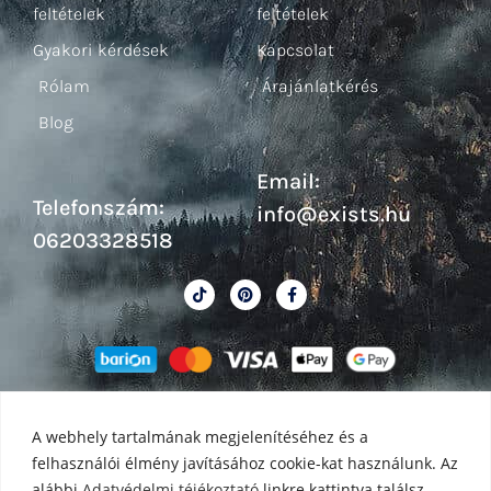
feltételek
feltételek
Gyakori kérdések
Kapcsolat
Rólam
Árajánlatkérés
Blog
Email:
Telefonszám:
info@exists.hu
06203328518
A webhely tartalmának megjelenítéséhez és a
felhasználói élmény javításához cookie-kat használunk. Az
alábbi
Adatvédelmi téjékoztató
linkre kattintva találsz