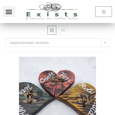
Alapértelmezett rendezés