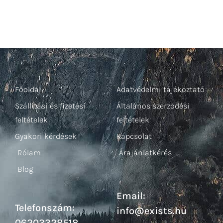
Főoldal
Adatvédelmi tájékoztató
Szállítási és fizetési
Általános szerződési
feltételek
feltételek
Gyakori kérdések
Kapcsolat
Rólam
Árajánlatkérés
Blog
Email:
Telefonszám:
info@exists.hu
06203328518