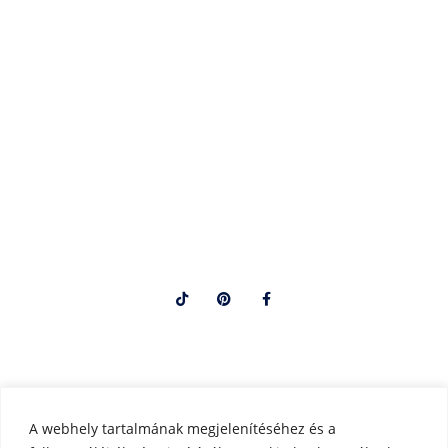
Szállítási és fizetési
Általános szerződési
feltételek
feltételek
Gyakori kérdések
Kapcsolat
Rólam
Árajánlatkérés
Blog
Email:
Telefonszám:
info@exists.hu
06203328518
A webhely tartalmának megjelenítéséhez és a