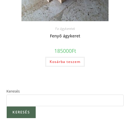
Fa ágykeretek
Fenyő ágykeret
185000
Ft
Kosárba teszem
Keresés
KERESÉS