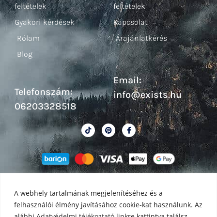
feltételek
feltételek
Gyakori kérdések
Kapcsolat
Rólam
Árajánlatkérés
Blog
Email:
Telefonszám:
info@exists.hu
06203328518
A webhely tartalmának megjelenítéséhez és a
felhasználói élmény javításához cookie-kat használunk. Az
alábbi
Adatvédelmi téjékoztató
linkre kattintva találsz