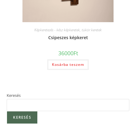
Képkeretezés - kész képkeretek, tükör keretek
Csipeszes képkeret
36000
Ft
Kosárba teszem
Keresés
KERESÉS