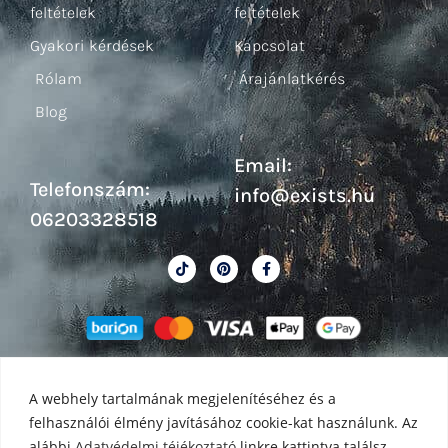
feltételek
feltételek
Gyakori kérdések
Kapcsolat
Rólam
Árajánlatkérés
Blog
Email:
Telefonszám:
info@exists.hu
06203328518
A webhely tartalmának megjelenítéséhez és a
felhasználói élmény javításához cookie-kat használunk. Az
alábbi
Adatvédelmi téjékoztató
linkre kattintva találsz