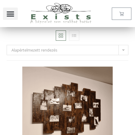
Alapértelmezett rendezés