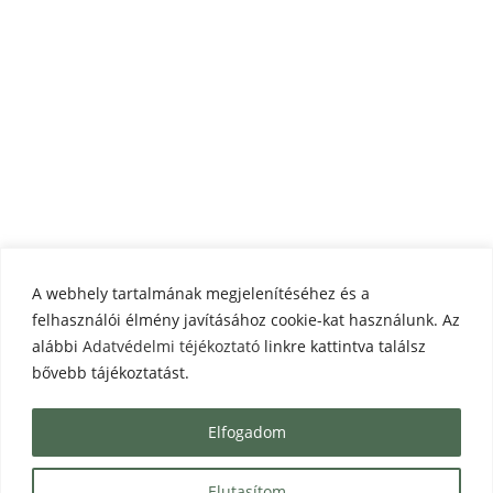
feltételek
feltételek
Gyakori kérdések
Kapcsolat
Rólam
Árajánlatkérés
Blog
Email:
Telefonszám:
info@exists.hu
06203328518
A webhely tartalmának megjelenítéséhez és a
felhasználói élmény javításához cookie-kat használunk. Az
alábbi
Adatvédelmi téjékoztató
linkre kattintva találsz
bővebb tájékoztatást.
Elfogadom
Exists Webáruház 2026 - Minden jog fenntartva!
Elutasítom