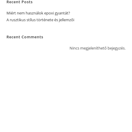
Recent Posts
Miért nem használok epoxi gyantát?
A rusztikus stílus története és jellemzői
Recent Comments
Nincs megjeleníthető bejegyzés.
Főoldal
Adatvédelmi tájékoztató
Szállítási és fizetési
Általános szerződési