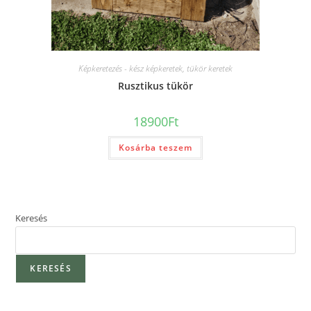
Képkeretezés - kész képkeretek, tükör keretek
Rusztikus tükör
18900
Ft
Kosárba teszem
Keresés
KERESÉS